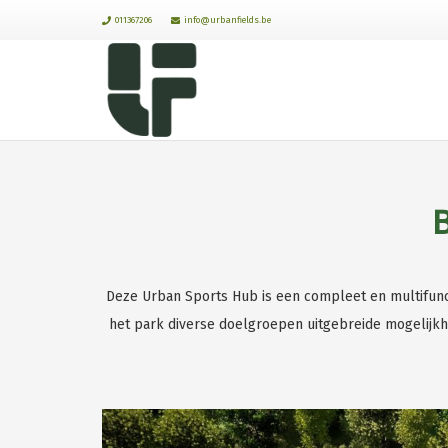
011367206
info@urbanfields.be
Deze Urban Sports Hub is een compleet en multifunct
het park diverse doelgroepen uitgebreide mogelijk