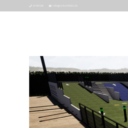
011367206
info@urbanfields.be