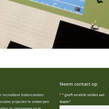
Neem contact op
or recreatieve buitenruimten.
"
*
" geeft vereiste velden aan
duurzame projecten te ontwerpen
Naam:
*
elen, te ontspannen en te